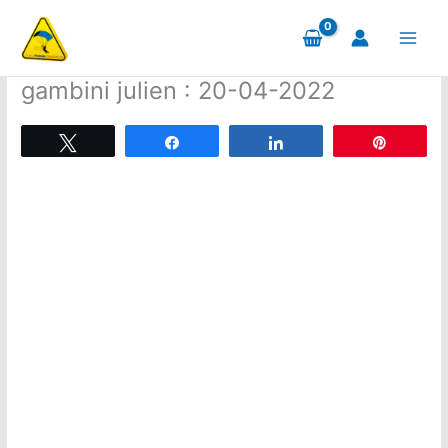
Aller
au
contenu
gambini julien : 20-04-2022
Tweetez
Partagez
Partagez
Épingle