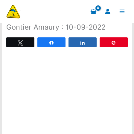
Aller
au
contenu
Gontier Amaury : 10-09-2022
Tweetez
Partagez
Partagez
Épingle