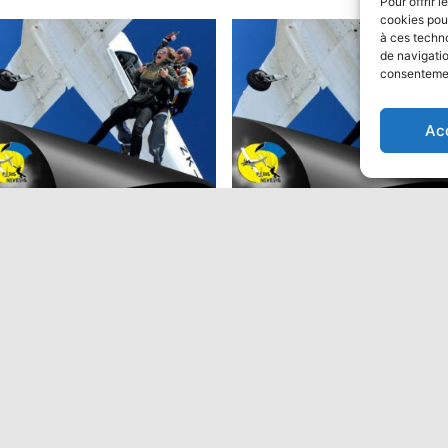
Pour offrir 
cookies pour
à ces techn
de navigatio
consentement
ion
Ac
ut en parachute Tandem:
Saut en parachute Tandem
Performant
9,00
€
475,00
€
Ajouter au panier
Ajouter au panier