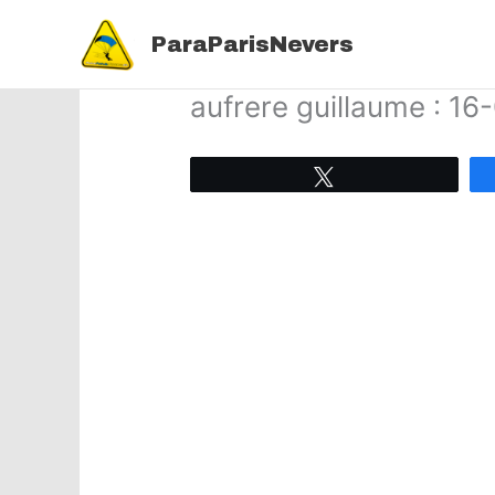
Aller
au
ParaParisNevers
contenu
aufrere guillaume : 1
Tweetez