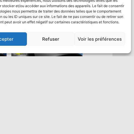
les meilleures expériences, nous utilisons des technologies telles que les
 stocker et/ou accéder aux informations des appareils. Le fait de consentir
ologies nous permettra de traiter des données telles que le comportement
n ou les ID uniques sur ce site. Le fait de ne pas consentir ou de retirer son
 peut avoir un effet négatif sur certaines caractéristiques et fonctions.
cepter
Refuser
Voir les préférences
Saut en parachute Tandem VIP :
un max de vidéo
484,00
€
Ajouter au panier