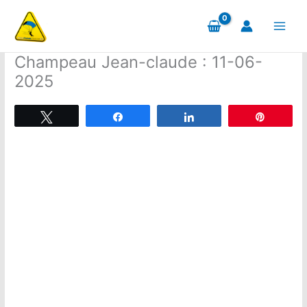
Aller
au
contenu
Champeau Jean-claude : 11-06-
2025
Tweetez
Partagez
Partagez
Épingle