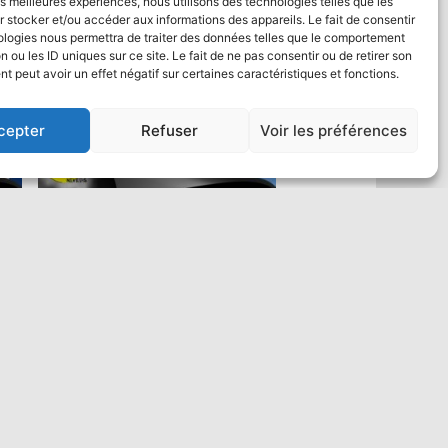
les meilleures expériences, nous utilisons des technologies telles que les
 stocker et/ou accéder aux informations des appareils. Le fait de consentir
ologies nous permettra de traiter des données telles que le comportement
n ou les ID uniques sur ce site. Le fait de ne pas consentir ou de retirer son
 peut avoir un effet négatif sur certaines caractéristiques et fonctions.
cepter
Refuser
Voir les préférences
Saut en parachute Tandem VIP :
un max de vidéo
484,00
€
Ajouter au panier