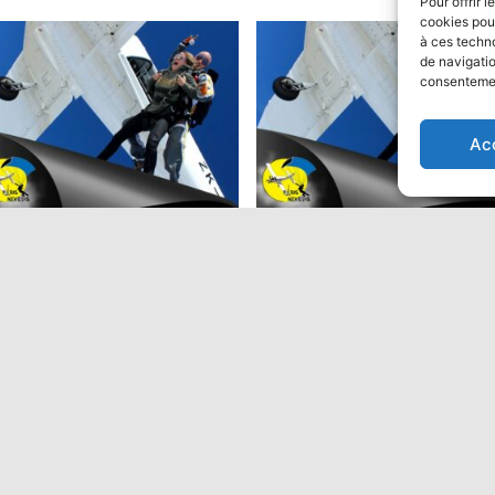
Pour offrir 
cookies pour
à ces techn
de navigatio
consentement
ion
Ac
ut en parachute Tandem:
Saut en parachute Tandem
Performant
9,00
€
475,00
€
Ajouter au panier
Ajouter au panier