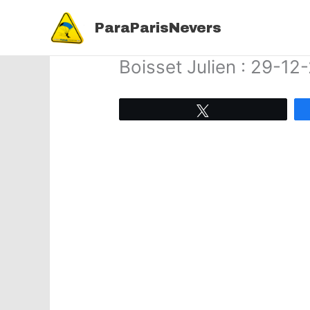
Aller
au
ParaParisNevers
contenu
Boisset Julien : 29-12
Tweetez