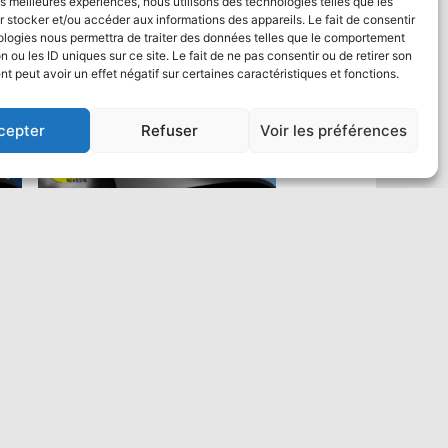
les meilleures expériences, nous utilisons des technologies telles que les
 stocker et/ou accéder aux informations des appareils. Le fait de consentir
ologies nous permettra de traiter des données telles que le comportement
n ou les ID uniques sur ce site. Le fait de ne pas consentir ou de retirer son
 peut avoir un effet négatif sur certaines caractéristiques et fonctions.
cepter
Refuser
Voir les préférences
Saut en parachute Tandem VIP :
un max de vidéo
484,00
€
Ajouter au panier