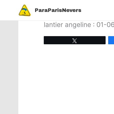
Aller
au
ParaParisNevers
contenu
lantier angeline : 01-
Tweetez