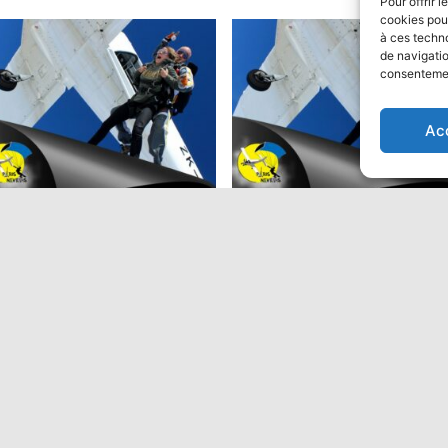
Pour offrir 
cookies pour
à ces techn
de navigatio
consentement
ion
Ac
ut en parachute Tandem:
Saut en parachute Tandem
Performant
9,00
€
475,00
€
Ajouter au panier
Ajouter au panier