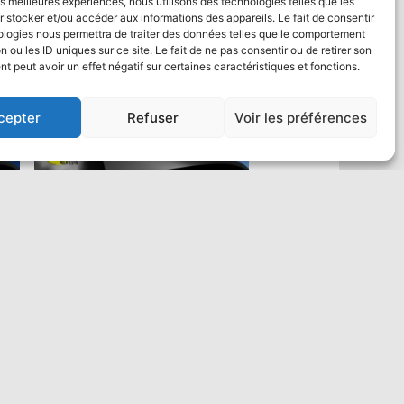
les meilleures expériences, nous utilisons des technologies telles que les
 stocker et/ou accéder aux informations des appareils. Le fait de consentir
ologies nous permettra de traiter des données telles que le comportement
n ou les ID uniques sur ce site. Le fait de ne pas consentir ou de retirer son
 peut avoir un effet négatif sur certaines caractéristiques et fonctions.
cepter
Refuser
Voir les préférences
Saut en parachute Tandem VIP :
un max de vidéo
484,00
€
Ajouter au panier