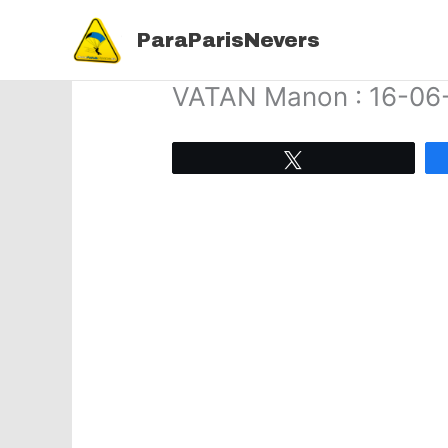
Aller
au
ParaParisNevers
contenu
VATAN Manon : 16-06
Tweetez