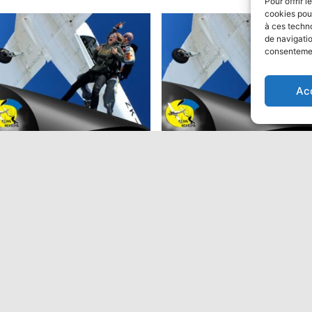
Pour offrir 
cookies pour
à ces techn
de navigatio
consentement
ion
Ac
ut en parachute Tandem:
Saut en parachute Tandem
Performant
9,00
€
475,00
€
Ajouter au panier
Ajouter au panier