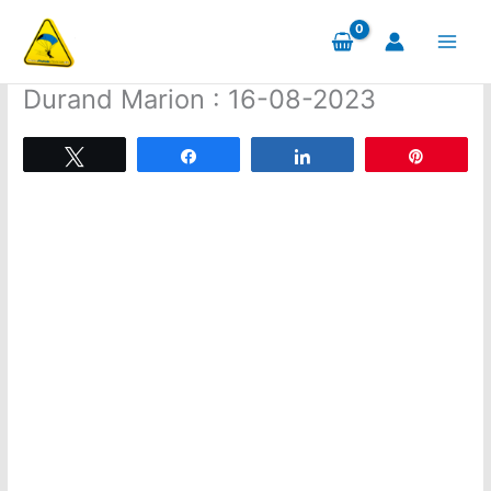
Aller
au
contenu
Durand Marion : 16-08-2023
Tweetez
Partagez
Partagez
Épingle