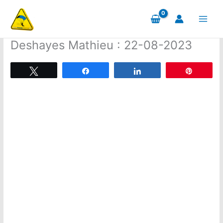
Aller
au
contenu
Deshayes Mathieu : 22-08-2023
Tweetez
Partagez
Partagez
Épingle