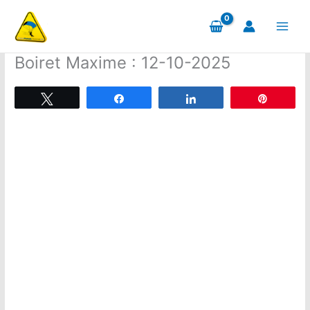
Aller
au
contenu
Boiret Maxime : 12-10-2025
Tweetez
Partagez
Partagez
Épingle