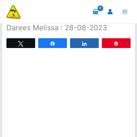
Aller
au
contenu
Darees Melissa : 28-08-2023
Tweetez
Partagez
Partagez
Épingle