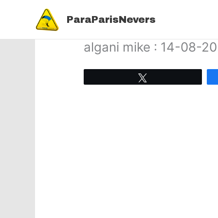
Aller
au
ParaParisNevers
contenu
algani mike : 14-08-2
Tweetez