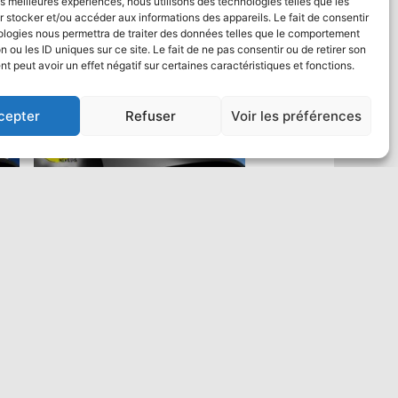
les meilleures expériences, nous utilisons des technologies telles que les
 stocker et/ou accéder aux informations des appareils. Le fait de consentir
ologies nous permettra de traiter des données telles que le comportement
n ou les ID uniques sur ce site. Le fait de ne pas consentir ou de retirer son
 peut avoir un effet négatif sur certaines caractéristiques et fonctions.
cepter
Refuser
Voir les préférences
Saut en parachute Tandem VIP :
un max de vidéo
484,00
€
Ajouter au panier