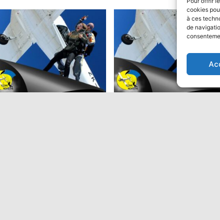
Pour offrir 
cookies pour
à ces techn
de navigatio
consentement
ion
Ac
ut en parachute Tandem:
Saut en parachute Tandem
Performant
9,00
€
475,00
€
Ajouter au panier
Ajouter au panier