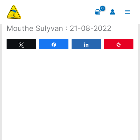
Aller
au
contenu
Mouthe Sulyvan : 21-08-2022
Tweetez
Partagez
Partagez
Épingle