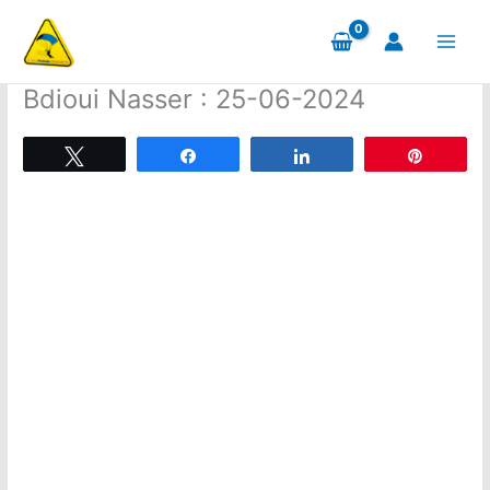
Aller
au
contenu
Bdioui Nasser : 25-06-2024
Tweetez
Partagez
Partagez
Épingle