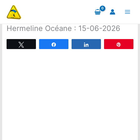
Aller
au
contenu
Hermeline Océane : 15-06-2026
Tweetez
Partagez
Partagez
Épingle