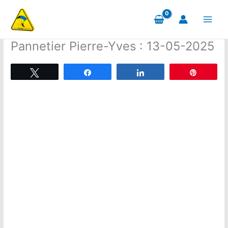
Aller
au
contenu
Pannetier Pierre-Yves : 13-05-2025
Tweetez
Partagez
Partagez
Épingle