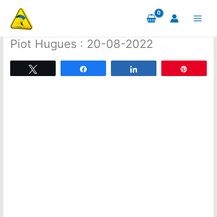
Aller
au
contenu
Piot Hugues : 20-08-2022
Tweetez
Partagez
Partagez
Épingle