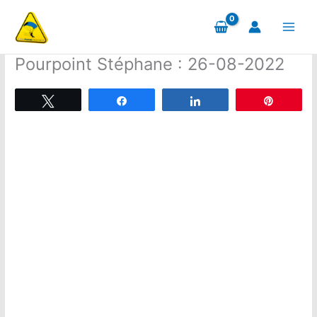
Aller
au
contenu
Pourpoint Stéphane : 26-08-2022
Tweetez
Partagez
Partagez
Épingle