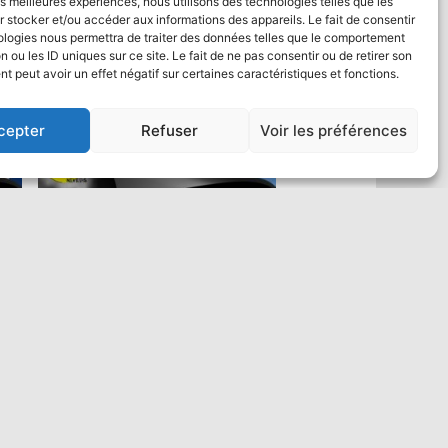
les meilleures expériences, nous utilisons des technologies telles que les
 stocker et/ou accéder aux informations des appareils. Le fait de consentir
ologies nous permettra de traiter des données telles que le comportement
n ou les ID uniques sur ce site. Le fait de ne pas consentir ou de retirer son
 peut avoir un effet négatif sur certaines caractéristiques et fonctions.
cepter
Refuser
Voir les préférences
Saut en parachute Tandem VIP :
un max de vidéo
484,00
€
Ajouter au panier