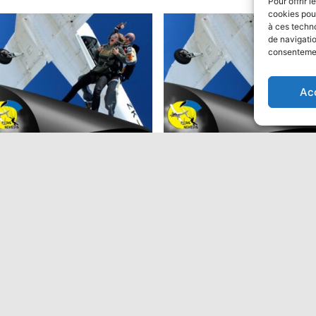
Pour offrir 
cookies pour
à ces techn
de navigatio
consentement
ion
Ac
ut en parachute Tandem:
Saut en parachute Tandem
Performant
9,00
€
475,00
€
Ajouter au panier
Ajouter au panier