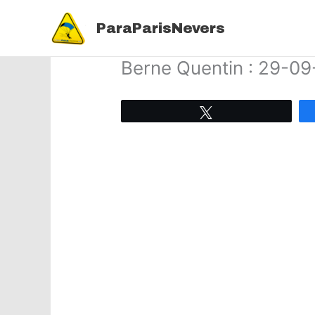
Aller
au
ParaParisNevers
contenu
Berne Quentin : 29-0
Tweetez