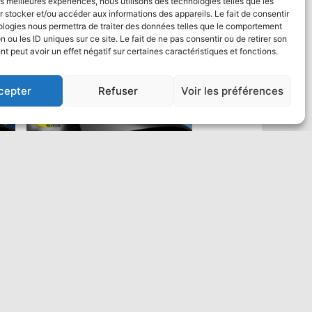
les meilleures expériences, nous utilisons des technologies telles que les
 stocker et/ou accéder aux informations des appareils. Le fait de consentir
ologies nous permettra de traiter des données telles que le comportement
n ou les ID uniques sur ce site. Le fait de ne pas consentir ou de retirer son
 peut avoir un effet négatif sur certaines caractéristiques et fonctions.
cepter
Refuser
Voir les préférences
Saut en parachute Tandem VIP :
un max de vidéo
484,00
€
Ajouter au panier