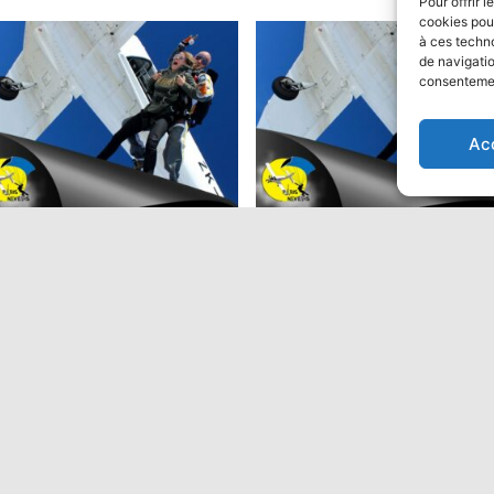
Pour offrir 
cookies pour
à ces techn
de navigatio
consentement
ion
Ac
ut en parachute Tandem:
Saut en parachute Tandem
Performant
9,00
€
475,00
€
Ajouter au panier
Ajouter au panier