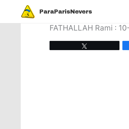
Aller
au
ParaParisNevers
contenu
FATHALLAH Rami : 10
Tweetez