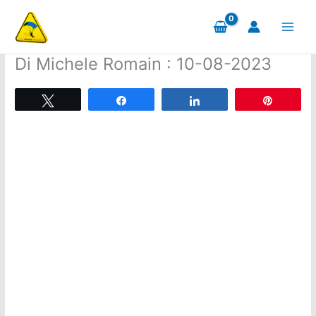
Aller
au
contenu
Di Michele Romain : 10-08-2023
Tweetez
Partagez
Partagez
Épingle