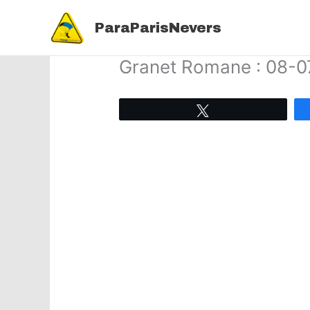
Aller
au
ParaParisNevers
contenu
Granet Romane : 08-
Tweetez