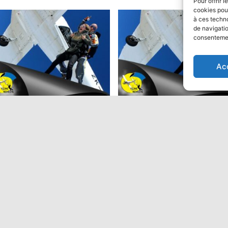
Pour offrir 
cookies pour
à ces techn
de navigatio
consentement
ion
Ac
ut en parachute Tandem:
Saut en parachute Tandem
Performant
9,00
€
475,00
€
Ajouter au panier
Ajouter au panier