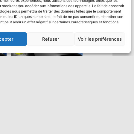
les meilleures expériences, nous utilisons des technologies telles que les
 stocker et/ou accéder aux informations des appareils. Le fait de consentir
ologies nous permettra de traiter des données telles que le comportement
n ou les ID uniques sur ce site. Le fait de ne pas consentir ou de retirer son
 peut avoir un effet négatif sur certaines caractéristiques et fonctions.
cepter
Refuser
Voir les préférences
Saut en parachute Tandem VIP :
un max de vidéo
484,00
€
Ajouter au panier