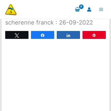
Aller
au
contenu
scherenne franck : 26-09-2022
Tweetez
Partagez
Partagez
Épingle