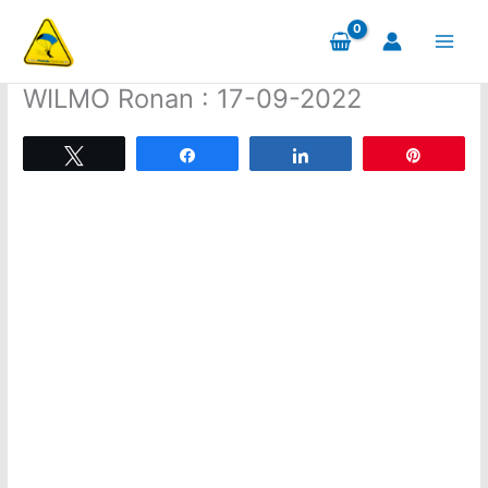
Aller
au
contenu
WILMO Ronan : 17-09-2022
Tweetez
Partagez
Partagez
Épingle