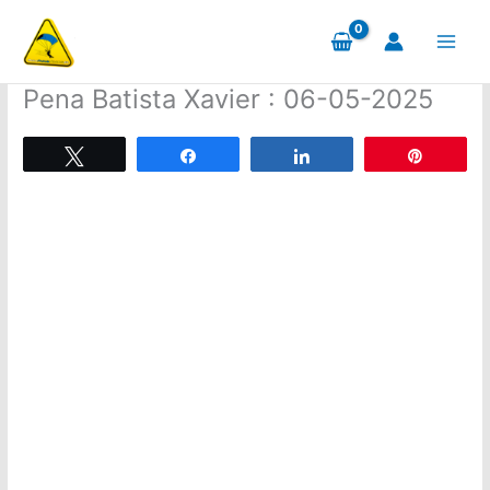
Aller
au
contenu
Pena Batista Xavier : 06-05-2025
Tweetez
Partagez
Partagez
Épingle