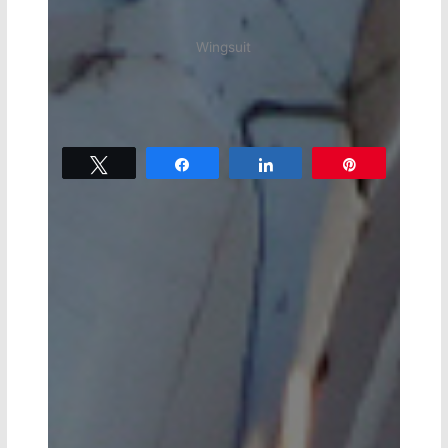
Wingsuit
Tweetez
Partagez
Partagez
Épingle