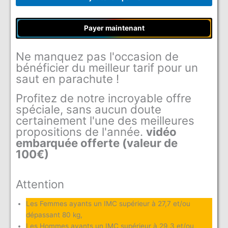
Payer maintenant
Ne manquez pas l'occasion de
bénéficier du meilleur tarif pour un
saut en parachute !
Profitez de notre incroyable offre
spéciale, sans aucun doute
certainement l'une des meilleures
propositions de l'année.
vidéo
embarquée offerte (valeur de
100€)
Attention
Les Femmes ayants un IMC supérieur à 27,7 et/ou
dépassant 80 kg,
Les Hommes ayants un IMC supérieur à 29,3 et/ou